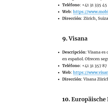
Teléfono
: +41 31 335 45
Web
:
https://www.mobil
Dirección
: Zürich, Suiz
9.
Visana
Descripción
: Visana es 
en español. Ofrecen segu
Teléfono
: +41 31 357 87
Web
:
https://www.visa
Dirección
: Visana Züric
10.
Europäische 