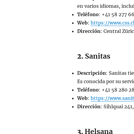
en varios idiomas, inclu
Teléfono
: +41 58 277 6
Web
:
https://www.css.c
Dirección
: Central Züri
2.
Sanitas
Descripción
: Sanitas ti
Es conocida por su servi
Teléfono
: +41 58 280 2
Web
:
https://www.sani
Dirección
: Sihlquai 241
3.
Helsana