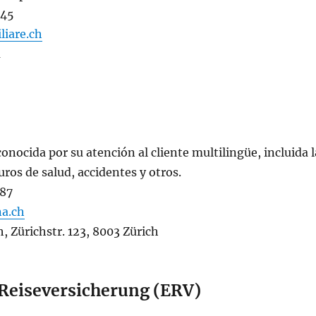
 45
iare.ch
a
conocida por su atención al cliente multilingüe, incluida 
ros de salud, accidentes y otros.
 87
na.ch
h, Zürichstr. 123, 8003 Zürich
Reiseversicherung (ERV)