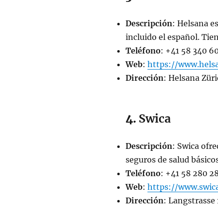
Descripción
: Helsana es
incluido el español. Ti
Teléfono
: +41 58 340 6
Web
:
https://www.hels
Dirección
: Helsana Züri
4.
Swica
Descripción
: Swica ofr
seguros de salud básic
Teléfono
: +41 58 280 2
Web
:
https://www.swic
Dirección
: Langstrasse