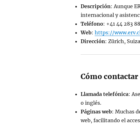
Descripción
: Aunque ER
internacional y asistenc
Teléfono
: +41 44 283 8
Web
:
https://www.erv.
Dirección
: Zürich, Suiz
Cómo contactar 
Llamada telefónica
: As
o inglés.
Páginas web
: Muchas de
web, facilitando el acce